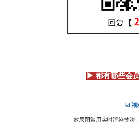
▶ 都有哪些会
☑ 福
效果图常用实时渲染技法