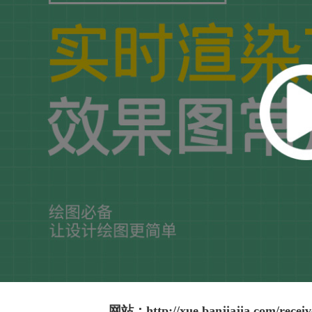
网站：
http://xue.banjiajia.com/rece