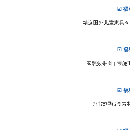
☑ 福
精选国外儿童家具3d模型 
☑ 福
家装效果图 | 带施工图 
☑ 福
7种纹理贴图素材 | 