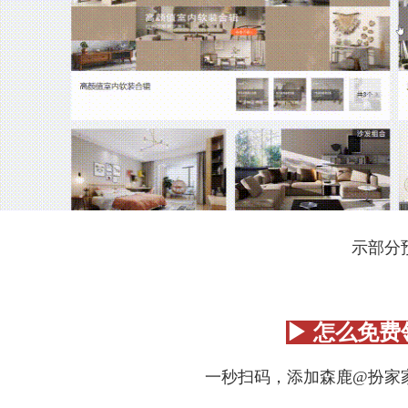
示部分
▶ 怎么免费
一秒扫码，添加森鹿@扮家