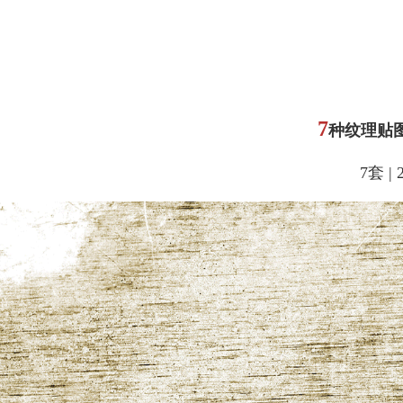
7
种纹理贴
7套 | 