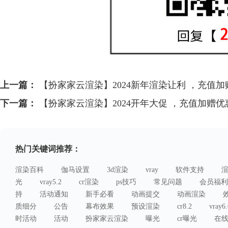
上一篇：
【扮家家云渲染】2024新年渲染让利 ，充值加
下一篇：
【扮家家云渲染】2024开年大促 ，充值加赠优
热门关键词推荐：
渲染百科
伽马设置
3d渲染
vray
软件支持
光
vray5.2
cr渲染
ps技巧
常见问题
会员福利
持
活动通知
新手必看
动画提交
动画渲染
质细分
公告
幕布效果
预设渲染
cr8.2
vray6.
时活动
活动
扮家家云渲染
曝光
cr曝光
在