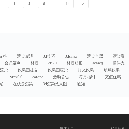
3
4
5
6
14
支持
渲染崩溃
3d技巧
3dsmax
渲染全黑
渲染曝
会员福利
材质
cr5.0
材质贴图
acescg
插件支
渲染
效果图提交
效果图渲染
灯光效果
玻璃效果
2
vray6.0
corona
活动公告
每月福利
充值优惠
曝光
在线云渲染
3d渲染效果图
通知
快速入口
优惠活动