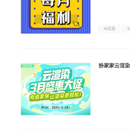
3d渲染
3
扮家家云渲染