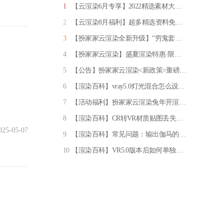
1
【云渲染6月专享】2022精选素材大放送
2
【云渲染8月福利】超多精选资料免费领取！
3
【扮家家云渲染全新升级】“穷鬼套餐” 限量发售！一元一张图，专享96线程渲图
4
【扮家家云渲染】盛夏渲染特惠·限量来袭
5
【公告】扮家家云渲染<新政策>重磅上线！
6
【渲染百科】vray5.0灯光混合怎么设置？亲测推荐实用方法！
7
【活动福利】扮家家云渲染兔年开渲有礼·百万元渲染券任性送
8
【渲染百科】CR转VR材质贴图丢失？如何重新显示！
025-05-07
9
【渲染百科】常见问题：输出伽马的设置（必看）
10
【渲染百科】VR5.0版本后如何单独设置某个材质细分