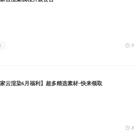
知
2
扮家家云渲染6月福利】超多精选素材~快来领取
2