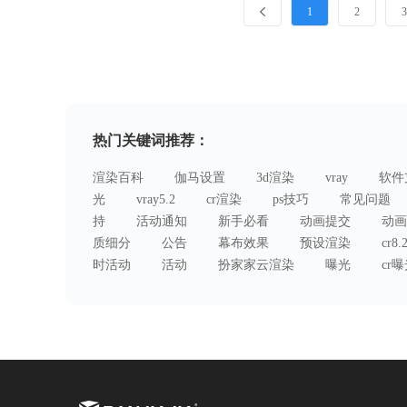
1
2
热门关键词推荐：
渲染百科
伽马设置
3d渲染
vray
软件
光
vray5.2
cr渲染
ps技巧
常见问题
持
活动通知
新手必看
动画提交
动画
质细分
公告
幕布效果
预设渲染
cr8.
时活动
活动
扮家家云渲染
曝光
cr