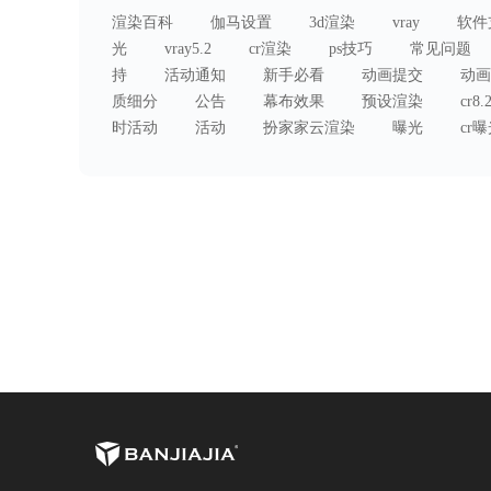
渲染百科
伽马设置
3d渲染
vray
软件
光
vray5.2
cr渲染
ps技巧
常见问题
持
活动通知
新手必看
动画提交
动画
质细分
公告
幕布效果
预设渲染
cr8.
时活动
活动
扮家家云渲染
曝光
cr