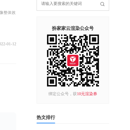
图像整体效
扮家家云渲染公众号
022-01-12
绑定公众号，获
10元渲染券
热文排行