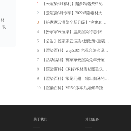
1
【云渲染8月福利】超多精选资料免费领取！
2
【云渲染6月专享】2022精选素材大放送
材
3
【扮家家云渲染全新升级】“穷鬼套餐” 限量发售！一元一张图，专享96线程渲图
限
4
【扮家家云渲染】盛夏渲染特惠·限量来袭
5
【公告】扮家家云渲染<新政策>重磅上线！
6
【渲染百科】vray5.0灯光混合怎么设置？亲测推荐实用方法！
7
【活动福利】扮家家云渲染兔年开渲有礼·百万元渲染券任性送
8
【渲染百科】CR转VR材质贴图丢失？如何重新显示！
9
【渲染百科】常见问题：输出伽马的设置（必看）
10
【渲染百科】VR5.0版本后如何单独设置某个材质细分
关于我们
其他服务