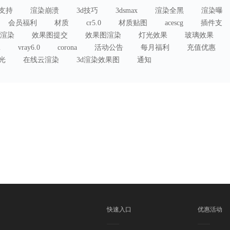
支持
渲染崩溃
3d技巧
3dsmax
渲染全黑
渲染曝
会员福利
材质
cr5.0
材质贴图
acescg
插件支
渲染
效果图提交
效果图渲染
灯光效果
玻璃效果
2
vray6.0
corona
活动公告
每月福利
充值优惠
曝光
在线云渲染
3d渲染效果图
通知
快速入口
优惠活动