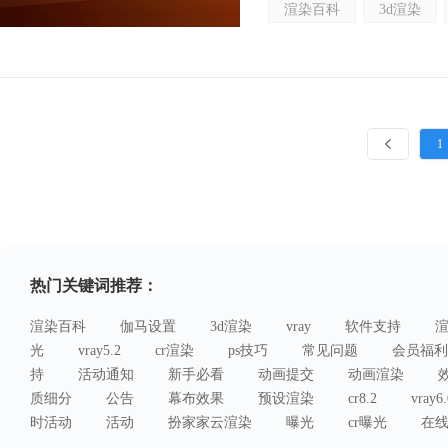
渲染百科
3d渲染
1
热门关键词推荐：
渲染百科
伽马设置
3d渲染
vray
软件支持
光
vray5.2
cr渲染
ps技巧
常见问题
会员福利
持
活动通知
新手必看
动画提交
动画渲染
质细分
公告
幕布效果
预设渲染
cr8.2
vray6.
时活动
活动
扮家家云渲染
曝光
cr曝光
在