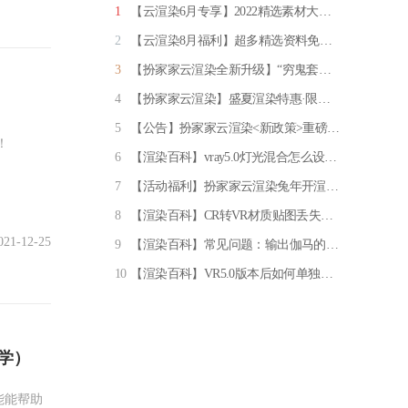
1
【云渲染6月专享】2022精选素材大放送
2
【云渲染8月福利】超多精选资料免费领取！
3
【扮家家云渲染全新升级】“穷鬼套餐” 限量发售！一元一张图，专享96线程渲图
4
【扮家家云渲染】盛夏渲染特惠·限量来袭
5
【公告】扮家家云渲染<新政策>重磅上线！
！
6
【渲染百科】vray5.0灯光混合怎么设置？亲测推荐实用方法！
7
【活动福利】扮家家云渲染兔年开渲有礼·百万元渲染券任性送
8
【渲染百科】CR转VR材质贴图丢失？如何重新显示！
021-12-25
9
【渲染百科】常见问题：输出伽马的设置（必看）
10
【渲染百科】VR5.0版本后如何单独设置某个材质细分
学）
新功能能帮助