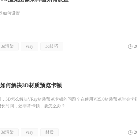
器如何设置
3d渲染
vray
3d技巧
2
如何解决3D材质预览卡顿
，3D怎么解决VRay材质预览卡顿的问题？在使用VR5.0材质预览时会卡
很长时间，还非常卡顿，要怎么办？
3d渲染
vray
材质
2