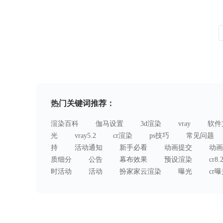
热门关键词推荐：
渲染百科
伽马设置
3d渲染
vray
软件
光
vray5.2
cr渲染
ps技巧
常见问题
持
活动通知
新手必看
动画提交
动画
质细分
公告
幕布效果
预设渲染
cr8.
时活动
活动
扮家家云渲染
曝光
cr