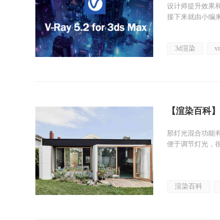
设计师提升效果和
接下来就由小编
3d渲染
v
【渲染百科】
那灯光混合功能
便于调节灯光，
渲染百科