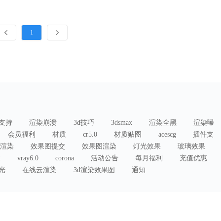
1
支持
渲染崩溃
3d技巧
3dsmax
渲染全黑
渲染曝
会员福利
材质
cr5.0
材质贴图
acescg
插件支
渲染
效果图提交
效果图渲染
灯光效果
玻璃效果
2
vray6.0
corona
活动公告
每月福利
充值优惠
曝光
在线云渲染
3d渲染效果图
通知