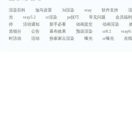
渲染百科
伽马设置
3d渲染
vray
软件支持
光
vray5.2
cr渲染
ps技巧
常见问题
会员福利
持
活动通知
新手必看
动画提交
动画渲染
质细分
公告
幕布效果
预设渲染
cr8.2
vray6.
时活动
活动
扮家家云渲染
曝光
cr曝光
在