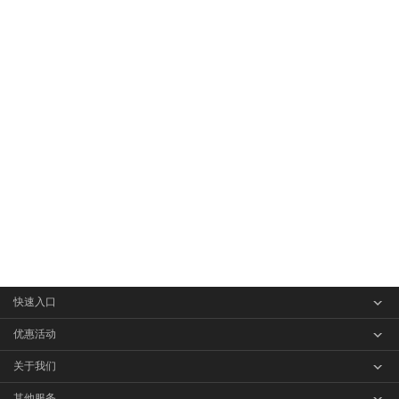
快速入口
客户端下载
优惠活动
渲染价格
分享活动
关于我们
操作指南
首图免单
品牌简介
其他服务