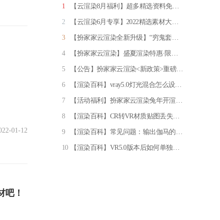
1
【云渲染8月福利】超多精选资料免费领取！
2
【云渲染6月专享】2022精选素材大放送
3
【扮家家云渲染全新升级】“穷鬼套餐” 限量发售！一元一张图，专享96线程渲图
4
【扮家家云渲染】盛夏渲染特惠·限量来袭
5
【公告】扮家家云渲染<新政策>重磅上线！
6
【渲染百科】vray5.0灯光混合怎么设置？亲测推荐实用方法！
7
【活动福利】扮家家云渲染兔年开渲有礼·百万元渲染券任性送
8
【渲染百科】CR转VR材质贴图丢失？如何重新显示！
022-01-12
9
【渲染百科】常见问题：输出伽马的设置（必看）
10
【渲染百科】VR5.0版本后如何单独设置某个材质细分
材吧！