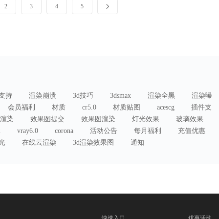
2
3
4
5
支持
渲染崩溃
3d技巧
3dsmax
渲染全黑
渲染曝
会员福利
材质
cr5.0
材质贴图
acescg
插件支
渲染
效果图提交
效果图渲染
灯光效果
玻璃效果
2
vray6.0
corona
活动公告
每月福利
充值优惠
曝光
在线云渲染
3d渲染效果图
通知
快速入口
优惠活动