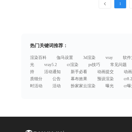
1
热门关键词推荐：
渲染百科
伽马设置
3d渲染
vray
软件
光
vray5.2
cr渲染
ps技巧
常见问题
持
活动通知
新手必看
动画提交
动画
质细分
公告
幕布效果
预设渲染
cr8.
时活动
活动
扮家家云渲染
曝光
cr