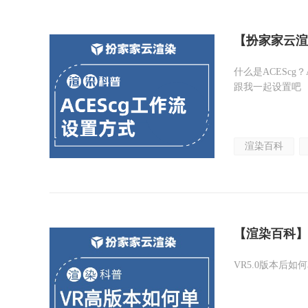
【扮家家云渲
什么是ACEScg
跟我一起设置吧
渲染百科
【渲染百科】
VR5.0版本后