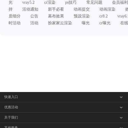
光
vray5.2
cr渲染
ps技巧
常见问题
会员福利
持
活动通知
新手必看
动画提交
动画渲染
质细分
公告
幕布效果
预设渲染
cr8.2
vray6.
时活动
活动
扮家家云渲染
曝光
cr曝光
在
快速入口
客户端下载
优惠活动
渲染价格
分享活动
关于我们
操作指南
首图免单
品牌简介
其他服务