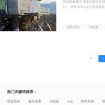
目前扮家家云渲染已同步支持：3dsm
8.2，支持ACEScg工作
渲染百科
3d渲染
1
热门关键词推荐：
渲染百科
伽马设置
3d渲染
vray
软件支持