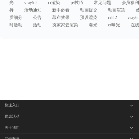
光
vray5.2
cr渲染
ps技巧
常见问题
会员福利
持
活动通知
新手必看
动画提交
动画渲染
质细分
公告
幕布效果
预设渲染
cr8.2
vray6.
时活动
活动
扮家家云渲染
曝光
cr曝光
在
快速入口
客户端下载
优惠活动
渲染价格
分享活动
关于我们
操作指南
首图免单
品牌简介
其他服务