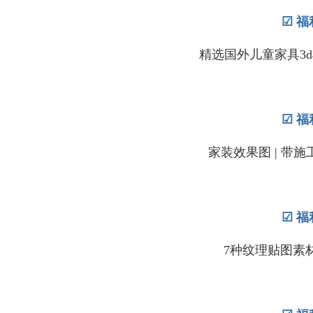
☑ 福
精选国外儿童家具3d模型 
☑ 福
家装效果图 | 带施工图 
☑ 福
7种纹理贴图素材 | 