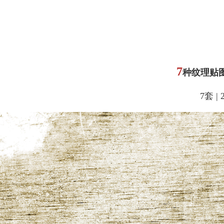
7
种纹理贴
7套 | 