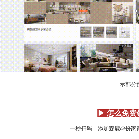
示部分
▶ 怎么免费
一秒扫码，添加森鹿@扮家