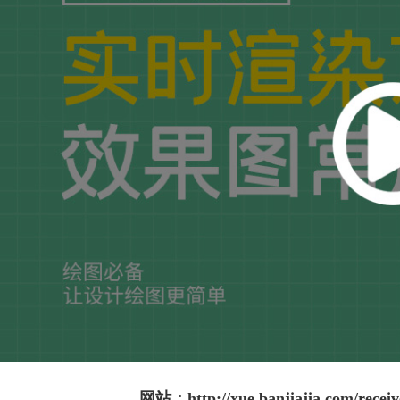
网站：
http://xue.banjiajia.com/rece