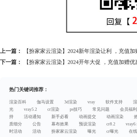
上一篇：
【扮家家云渲染】2024新年渲染让利 ，充值加
下一篇：
【扮家家云渲染】2024开年大促 ，充值加赠优
热门关键词推荐：
渲染百科
伽马设置
3d渲染
vray
软件支持
光
vray5.2
cr渲染
ps技巧
常见问题
会员福利
持
活动通知
新手必看
动画提交
动画渲染
质细分
公告
幕布效果
预设渲染
cr8.2
vray6.
时活动
活动
扮家家云渲染
曝光
cr曝光
在