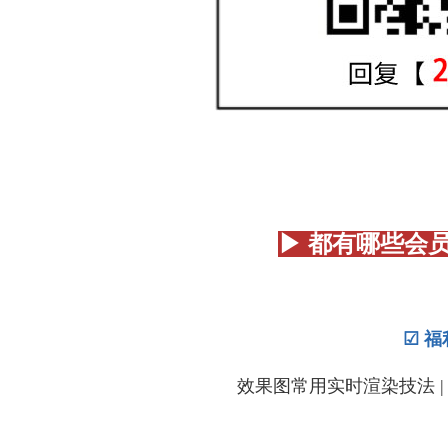
▶ 都有哪些会
☑ 福
效果图常用实时渲染技法