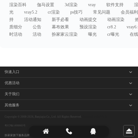
渲染百科
伽马设置
3d渲染
vray
软件支持
光
vray5.2
cr渲染
ps技巧
常见问题
会员福利
持
活动通知
新手必看
动画提交
动画渲染
质细分
公告
幕布效果
预设渲染
cr8.2
vray6.
时活动
活动
扮家家云渲染
曝光
cr曝光
在
快速入口
客户端下载
优惠活动
渲染价格
分享活动
关于我们
操作指南
首图免单
品牌简介
其他服务
赔你渲染
联系我们
培训教育
Copyright © 2008-2026, Banjiajia Co., Ltd. All Rights Reserved.
扮家家线下实体培训 |
粤ICP备14068665号
商务合作
原创素材